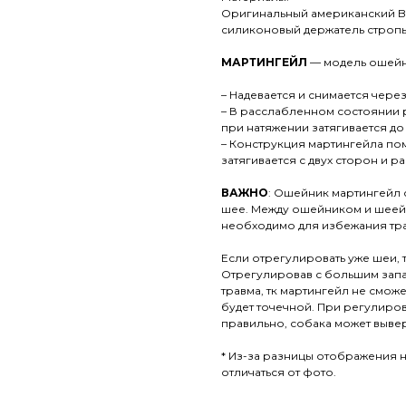
Оригинальный американский Bi
силиконовый держатель стропы
МАРТИНГЕЙЛ
— модель ошейн
– Надевается и снимается через
– В расслабленном состоянии 
при натяжении затягивается до
– Конструкция мартингейла по
затягивается с двух сторон и 
ВАЖНО
: Ошейник мартингейл 
шее. Между ошейником и шеей 
необходимо для избежания тр
Если отрегулировать уже шеи, 
Отрегулировав с большим запа
травма, тк мартингейл не смож
будет точечной. При регулиров
правильно, собака может выве
* Из-за разницы отображения н
отличаться от фото.