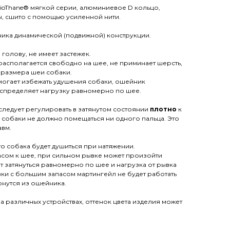
oThane® мягкой серии, алюминиевое D кольцо,
, сшито с помощью усиленной нити.
ика динамической (подвижной) конструкции.
 голову, не имеет застежек.
располагается свободно на шее, не приминает шерсть,
 размера шеи собаки.
могает избежать удушения собаки, ошейник
распределяет нагрузку равномерно по шее.
следует регулировать в затянутом состоянии
плотно
к
собаки не должно помещаться ни одного пальца. Это
авм.
то собака будет душиться при натяжении.
сом к шее, при сильном рывке может произойти
ет затянуться равномерно по шее и нагрузка от рывка
ки с большим запасом мартингейл не будет работать
рнутся из ошейника.
а различных устройствах, оттенок цвета изделия может