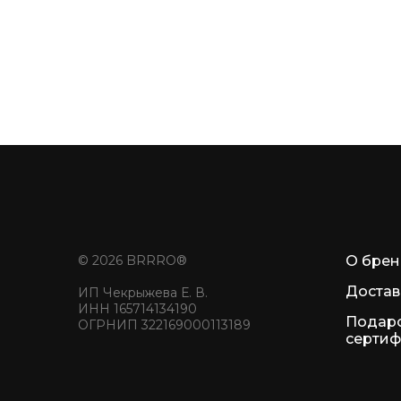
© 2026 BRRRO®
О бре
Достав
ИП Чекрыжева Е. В.
ИНН 165714134190
Подар
ОГРНИП 322169000113189
сертиф