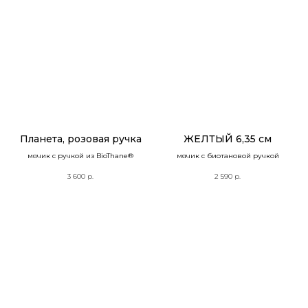
Планета, розовая ручка
ЖЕЛТЫЙ 6,35 см
мячик с ручкой из BioThane®
мячик с биотановой ручкой
3 600
р.
2 590
р.