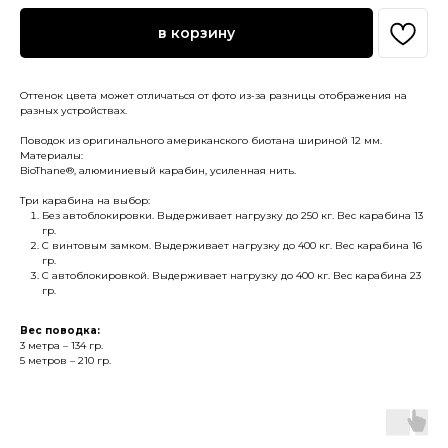
в корзину
Оттенок цвета может отличаться от фото из-за разницы отображения на
разных устройствах.
Поводок из оригинального американского биотана шириной 12 мм.
Материалы:
BioThane®, алюминиевый карабин, усиленная нить.
Три карабина на выбор:
Без автоблокировки. Выдерживает нагрузку до 250 кг. Вес карабина 13
гр.
С винтовым замком. Выдерживает нагрузку до 400 кг. Вес карабина 16
гр.
С автоблокировкой. Выдерживает нагрузку до 400 кг. Вес карабина 23
гр.
Вес поводка:
3 метра – 134 гр.
5 метров – 210 гр.