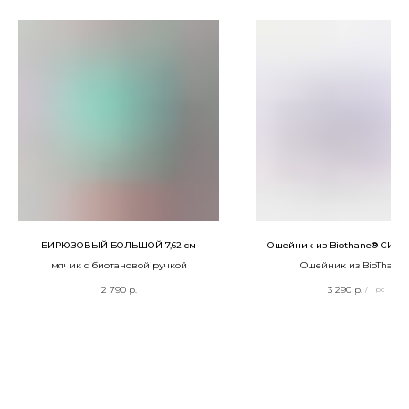
БИРЮЗОВЫЙ БОЛЬШОЙ 7,62 см
Ошейник из Biothane® СИ
мячик с биотановой ручкой
Ошейник из BioThane
2 790
р.
3 290
р.
/
1 pc