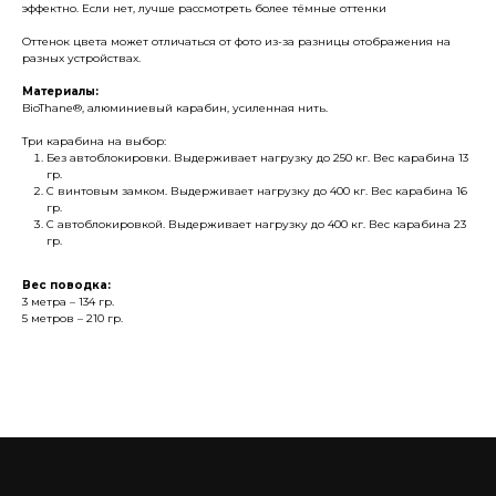
эффектно. Если нет, лучше рассмотреть более тёмные оттенки
Оттенок цвета может отличаться от фото из-за разницы отображения на
разных устройствах.
Материалы:
BioThane®, алюминиевый карабин, усиленная нить.
Три карабина на выбор:
Без автоблокировки. Выдерживает нагрузку до 250 кг. Вес карабина 13
гр.
С винтовым замком. Выдерживает нагрузку до 400 кг. Вес карабина 16
гр.
С автоблокировкой. Выдерживает нагрузку до 400 кг. Вес карабина 23
гр.
Вес поводка:
3 метра – 134 гр.
5 метров – 210 гр.