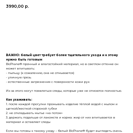
3990,00
р.
в корзину
ВАЖНО: белый цвет требует более тщательного ухода и к этому
нужно быть готовым
BioThane® прочный и влагостойкий материал, но в светлом оттенке он
может впитывать:
- пыльцу (к сожалению, она не отмывается)
- уличную грязь
- естественные загрязнения с поверхности кожи рук
Из-за этого могут появляться следы, которые уже не отмоются полностью.
Как ухаживать:
1. после каждой прогулки промывать изделие тёплой водой с мылом и
щеткой/жесткой стороной губки
2. не откладывать мытье «на потом»
3. держать подальше от лакомств и корма: жир от них впитывается в
материал и оставляет следы
Если вы готовы к такому уходу – белый BioThane® будет выглядеть очень