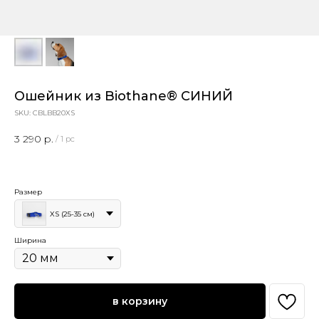
Ошейник из Biothane® СИНИЙ
SKU:
CBLBB20XS
3 290
р.
/
1 pc
Размер
XS (25-35 см)
Ширина
в корзину