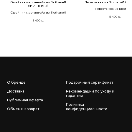
Ошейник мартингейл из Biothane®
Перестежка из Biothane® С
СИРЕНЕВЫЙ
Перестежка из Biothan
Ошейник мартингейл из Biothane®
8 490
р.
3 490
р.
О бренде
Подарочный сертификат
Доставка
Рекомендации по уходу и
гарантия
Публичная оферта
Политика
Обмен и возврат
конфиденциальности