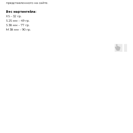
представленного на сайте.
Вес мартингейла:
XS – 32 гр.
S 25 мм – 49 гр.
S 38 мм – 77 гр.
М 38 мм – 90 гр.