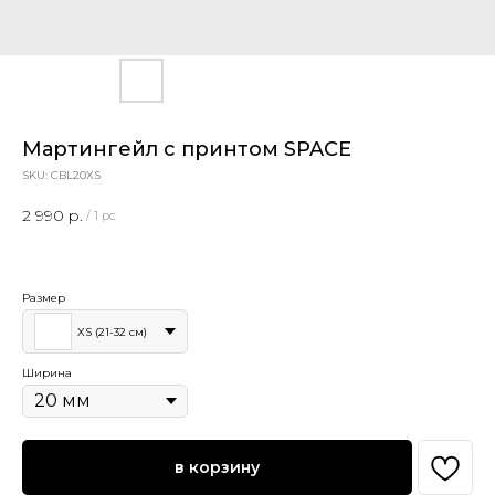
Мартингейл с принтом SPACE
SKU:
CBL20XS
2 990
р.
/
1 pc
Размер
XS (21-32 см)
Ширина
в корзину