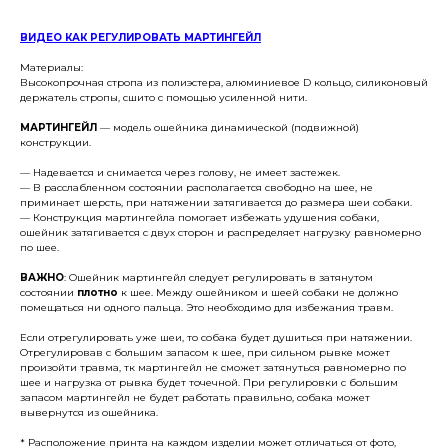
ВИДЕО
КАК РЕГУЛИРОВАТЬ МАРТИНГЕЙЛ
Материалы:
Высокопрочная стропа из полиэстера, алюминиевое D кольцо, силиконовый
держатель стропы, сшито с помощью усиленной нити.
МАРТИНГЕЙЛ
— модель ошейника динамической (подвижной)
конструкции.
— Надевается и снимается через голову, не имеет застежек.
— В расслабленном состоянии располагается свободно на шее, не
приминает шерсть, при натяжении затягивается до размера шеи собаки.
— Конструкция мартингейла помогает избежать удушения собаки,
ошейник затягивается с двух сторон и распределяет нагрузку равномерно
по шее.
ВАЖНО
: Ошейник мартингейл следует регулировать в затянутом
состоянии
плотно
к шее. Между ошейником и шеей собаки не должно
помещаться ни одного пальца. Это необходимо для избежания травм.
Если отрегулировать уже шеи, то собака будет душиться при натяжении.
Отрегулировав с большим запасом к шее, при сильном рывке может
произойти травма, тк мартингейл не сможет затянуться равномерно по
шее и нагрузка от рывка будет точечной. При регулировки с большим
запасом мартингейл не будет работать правильно, собака может
вывернутся из ошейника.
* Расположение принта на каждом изделии может отличаться от фото,