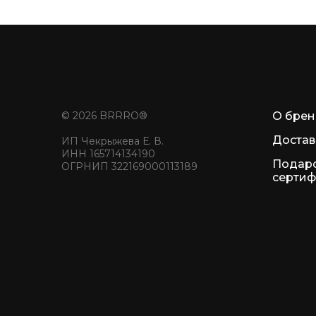
© 2026 BRRRO®
О бре
Достав
ИП Чекрыжева Е. В.
ИНН 165714134190
Подар
ОГРНИП 322169000113189
сертиф