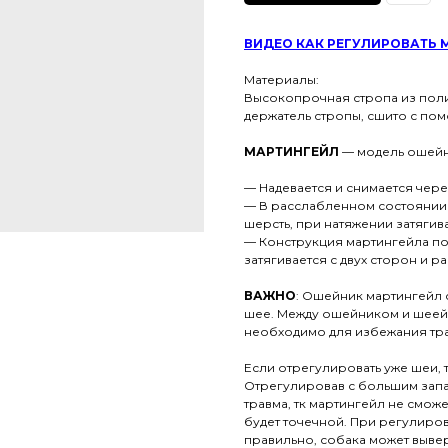
ВИДЕО
КАК РЕГУЛИРОВАТЬ 
Материалы:
Высокопрочная стропа из пол
держатель стропы, сшито с по
МАРТИНГЕЙЛ
— модель ошейн
— Надевается и снимается через
— В расслабленном состоянии 
шерсть, при натяжении затягив
— Конструкция мартингейла по
затягивается с двух сторон и 
ВАЖНО
: Ошейник мартингейл 
шее. Между ошейником и шеей 
необходимо для избежания тр
Если отрегулировать уже шеи, 
Отрегулировав с большим запа
травма, тк мартингейл не смож
будет точечной. При регулиров
правильно, собака может выве