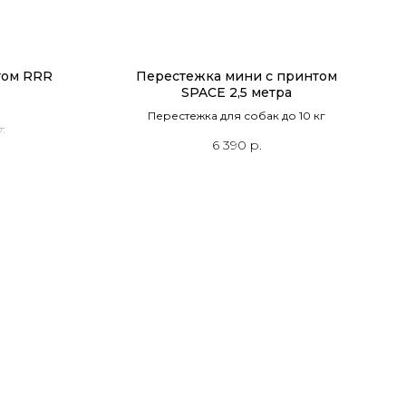
том RRR
Перестежка мини с принтом
SPACE 2,5 метра
Перестежка для собак до 10 кг
.
6 390
р.