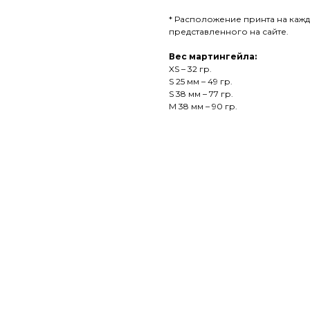
* Расположение принта на кажд
представленного на сайте.
Вес мартингейла:
XS – 32 гр.
S 25 мм – 49 гр.
S 38 мм – 77 гр.
М 38 мм – 90 гр.