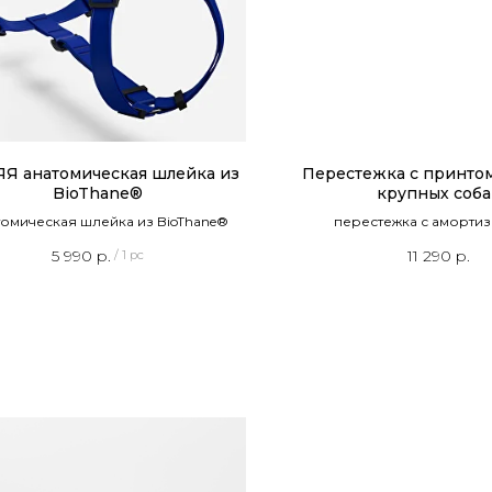
Я анатомическая шлейка из
Перестежка с принтом
BioThane®
крупных соба
омическая шлейка из BioThane®
перестежка с аморти
5 990
р.
11 290
р.
/
1 pc