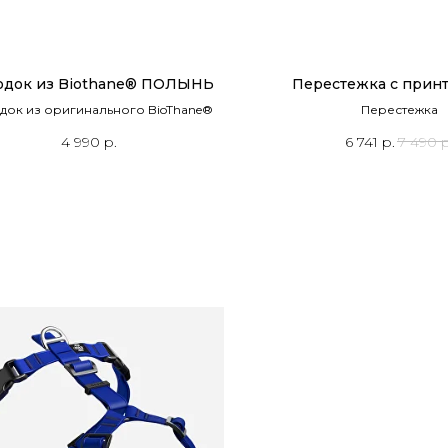
одок из Biothane® ПОЛЫНЬ
Перестежка с прин
док из оригинального BioThane®
Перестежка
4 990
р.
6 741
р.
7 490
р