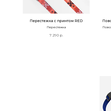
Перестежка с принтом RED
Пов
Перестежка
Пово
7 290
р.