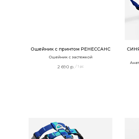
Ошейник с принтом РЕНЕССАНС
СИНЯ
Ошейник с застежкой
Анат
2 690
р.
/
1 pc