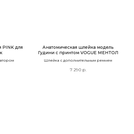
 PINK для
Анатомическая шлейка модель
к
Гудини с принтом VOGUE МЕНТОЛ
затором
Шлейка с дополнительным ремнем
7 290
р.