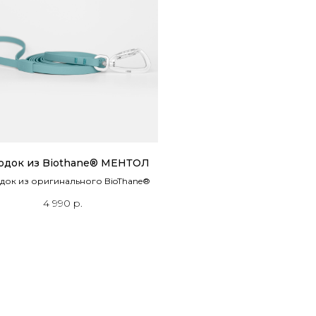
одок из Biothane® МЕНТОЛ
док из оригинального BioThane®
4 990
р.