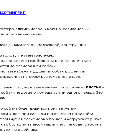
МАРТИНГЕЙЛ
иэстера, алюминиевое D кольцо, силиконовый
мощью усиленной нити.
ика динамической (подвижной) конструкции.
 голову, не имеет застежек.
располагается свободно на шее, не приминает
ается до размера шеи собаки.
могает избежать удушения собаки, ошейник
распределяет нагрузку равномерно по шее.
следует регулировать в затянутом состоянии
плотно
к
собаки не должно помещаться ни одного пальца. Это
авм.
то собака будет душиться при натяжении.
сом к шее, при сильном рывке может произойти
ет затянуться равномерно по шее и нагрузка от рывка
ки с большим запасом мартингейл не будет работать
рнутся из ошейника.