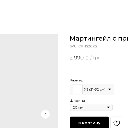
Мартингейл с п
SKU:
CRNS20XS
2 990
р.
/
1 pc
Размер
XS (21-32 см)
Ширина
в корзину