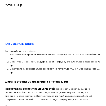
7290,00
р.
в корзину
КАК ВЫБРАТЬ ДЛИНУ
Три карабина на выбор:
Без автоблокировки. Выдерживает нагрузку до 250 кг. Вес карабина 13
гр.
С винтовым замком. Выдерживает нагрузку до 400 кг. Вес карабина 16
гр.
С автоблокировкой. Выдерживает нагрузку до 400 кг. Вес карабина 23
гр.
Ширина стропы 20 мм, ширина биотана 12 мм
Перестежка состоит из двух частей.
Одна часть конструкции из
полиэстеровой стропы с принтом, а вторая, сама маркая часть, из
американского биотана. Этот материал мягкий и очищается обычной
салфеткой. Можно забыть про постоянную стирку и сушку поводка.