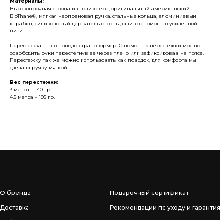
Материалы:
Высокопрочная стропа из полиэстера, оригинальный американский
BioThane®, мягкая неопреновая ручка, стальные кольца, алюминиевый
карабин, силиконовый держатель стропы, сшито с помощью усиленной
нити.
Перестежка — это поводок трансформер. С помощью перестежки можно
освободить руки перестегнув ее через плечо или зафиксировав на поясе.
Перестежку так же можно использовать как поводок, для комфорта мы
сделали ручку мягкой.
Вес перестежки:
3 метра – 140 гр.
4,5 метра – 195 гр.
О бренде
Подарочный сертификат
Доставка
Рекомендации по уходу и гарантия