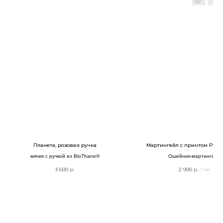
Планета, розовая ручка
Мартингейл с принтом РЕН
мячик с ручкой из BioThane®
Ошейник-мартингейл
3 600
р.
2 990
р.
/
1 pc