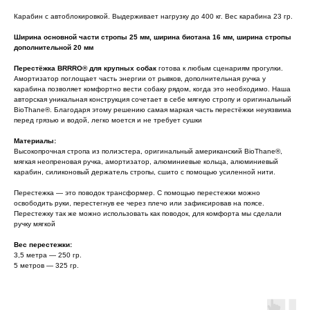
Карабин с автоблокировкой. Выдерживает нагрузку до 400 кг. Вес карабина 23 гр.
Ширина основной части стропы 25 мм, ширина биотана 16 мм, ширина стропы
дополнительной 20 мм
Перестёжка BRRRO® для крупных собак
готова к любым сценариям прогулки.
Амортизатор поглощает часть энергии от рывков, дополнительная ручка у
карабина позволяет комфортно вести собаку рядом, когда это необходимо. Наша
авторская уникальная конструкция сочетает в себе мягкую стропу и оригинальный
BioThane®. Благодаря этому решению самая маркая часть перестёжки неуязвима
перед грязью и водой, легко моется и не требует сушки
Материалы:
Высокопрочная стропа из полиэстера, оригинальный американский BioThane®,
мягкая неопреновая ручка, амортизатор, алюминиевые кольца, алюминиевый
карабин, силиконовый держатель стропы, сшито с помощью усиленной нити.
Перестежка — это поводок трансформер. С помощью перестежки можно
освободить руки, перестегнув ее через плечо или зафиксировав на поясе.
Перестежку так же можно использовать как поводок, для комфорта мы сделали
ручку мягкой
Вес перестежки:
3,5 метра — 250 гр.
5 метров — 325 гр.