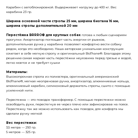
Карабин с автоблокировкой. Выдерживает нагрузку до 400 кг. Вес
карабина 23 гр.
Ширина основной части стропы 25 мм, ширина биотана 16 мм,
ширина стропы дополнительной 20 мм
Перестёжка BRRRO® для крупных собак
готова к любым сценариям
прогулки. Амортизатор поглощает часть энергии от рывков,
дополнительная ручка у карабина позволяет комфортно вести собаку
рядом, когда это необходимо. Наша авторская уникальная конструкция
сочетает в себе мягкую стропу и оригинальный BioThane®. Благодаря этому
решению самая маркая часть перестёжки неуязвима перед грязью и водой,
легко моется и не требует сушки
Материалы:
Высокопрочная стропа из полиэстера, оригинальный американский
BioThane®, мягкая неопреновая ручка, амортизатор, алюминиевые кольца,
алюминиевый карабин, силиконовый держатель стропы, сшито с помощью
усиленной нити.
Перестежка — это поводок трансформер. С помощью перестежки можно
освободить руки, перестегнув ее через плечо или зафиксировав на поясе.
Перестежку так же можно использовать как поводок, для комфорта мы
сделали ручку мягкой
Вес перестежки:
3,5 метра — 250 гр.
5 метров — 325 гр.