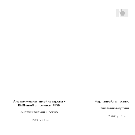
Анатомическая шлейка cтропа +
Мартингейл с принтом P
BioThane® с принтом PINK
Ошейник-мартингей
Анатомическая шлейка
2 990
р.
/
1 pc
5 290
р.
/
1 pc