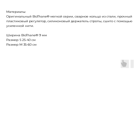
Материалы:
Оригинальный BioThane® мягкой серии, сварное кольцо из стали, прочный
пластиковый регулятор, силиконовый держатель стропы, сшито с помощью
усиленной нити.
Ширина BioThane® 9 мм
Размер S 25-40 см
Размер М 35-60 см