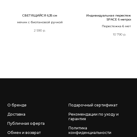
СВЕТЯЩИЙСЯ 6,35 см
Индивидуальная перестежка 
SPACE 6 метров
мячик с биотановой ручкой
Перестежка 6 метров
2 590
р.
10 790
р.
О бренде
Подарочный сертификат
Доставка
Рекомендации по уходу и
гарантия
Публичная оферта
Политика
Обмен и возврат
конфиденциальности