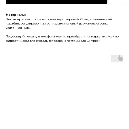
Материалы:
Высокопрочная стропа из полиэстера шириной 25 мм, алюминиевый
карабин, регулировочная рамка, силиконовый держатель стропы,
усиленная нить.
Подходящий чехол для телефона можно приобрести на маркетплейсах по
запросу: «чехол для (модель телефона) с петлями для шнурка»