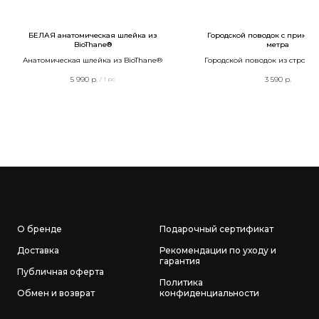
БЕЛАЯ анатомическая шлейка из
Городской поводок с принтом
BioThane®
метра
Анатомическая шлейка из BioThane®
Городской поводок из стропы 
ручкой
5 990
р.
3 590
р.
/
1 pc
О бренде
Подарочный сертификат
Доставка
Рекомендации по уходу и
гарантия
Публичная оферта
Политика
Обмен и возврат
конфиденциальности