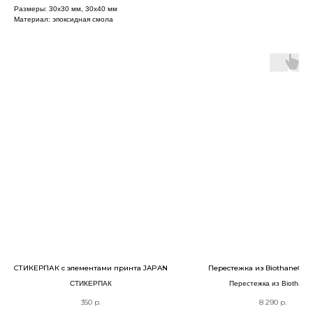
Размеры: 30х30 мм, 30х40 мм
Материал: эпоксидная смола
СТИКЕРПАК с элементами принта JAPAN
Перестежка из Biothane® 
СТИКЕРПАК
Перестежка из Biothane
350
р.
8 290
р.