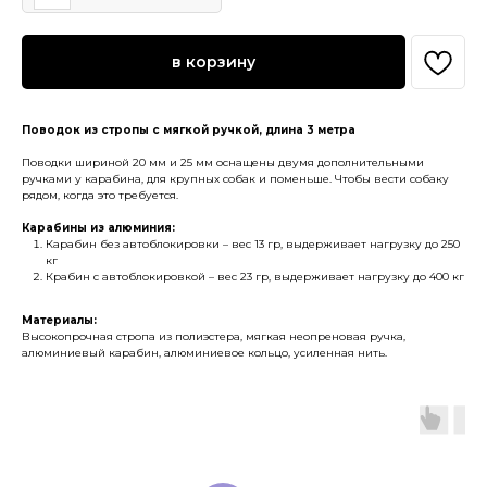
в корзину
Поводок из стропы с мягкой ручкой, длина 3 метра
Поводки шириной 20 мм и 25 мм оснащены двумя дополнительными
ручками у карабина, для крупных собак и поменьше. Чтобы вести собаку
рядом, когда это требуется.
Карабины из алюминия:
Карабин без автоблокировки – вес 13 гр, выдерживает нагрузку до 250
кг
Крабин с автоблокировкой – вес 23 гр, выдерживает нагрузку до 400 кг
Материалы:
Высокопрочная стропа из полиэстера, мягкая неопреновая ручка,
алюминиевый карабин, алюминиевое кольцо, усиленная нить.