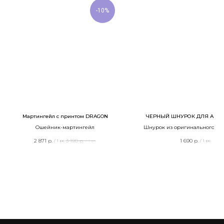
-10%
Мартингейл с принтом DRAGON
ЧЕРНЫЙ ШНУРОК ДЛЯ АДР
Ошейник-мартингейл
Шнурок из оригинального Bio
регулировкой размер
2 871
р.
3 190
р.
1 690
р.
/
1 pc
/
1 pc
/
1 pc